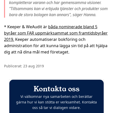
kompletterar varann och har gemensamma visioner.
"Tillsammans kan vi erbjuda tjänster och produkter som
bara de stora bolagen kan annars", säger Hanna.
* Keeper & WeAudit är
båda nominerade bland 5
byråer som FAR uppmärksammat som framtidsbyråer
2019.
Keeper automatiserar bokföring och
administration för att kunna lägga sin tid på att hjälpa
dig att nå dina mål med företaget.
Publicerat:
23 aug 2019
Kontakta oss
Vi välkomnar nya samarbeten och berättar
gärna hur vi kan stötta er verksamhet. Kontakta
oss så tar vi dialogen vidare.