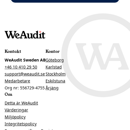
Kontakt
Kontor
WeAudit Sweden AB
Göteborg
+46 10 410 29 50
Karlstad
support@weaudit.se
Stockholm
Medarbetare
Eskilstuna
Org nr: 556729-4755
Årjäng
Om
Detta är WeAudit
Värderingar
Miljöpolicy
Integritetspolicy