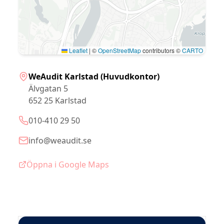
Leaflet
|
©
OpenStreetMap
contributors ©
CARTO
WeAudit Karlstad (Huvudkontor)
Älvgatan 5
652 25 Karlstad
010-410 29 50
info@weaudit.se
Öppna i Google Maps