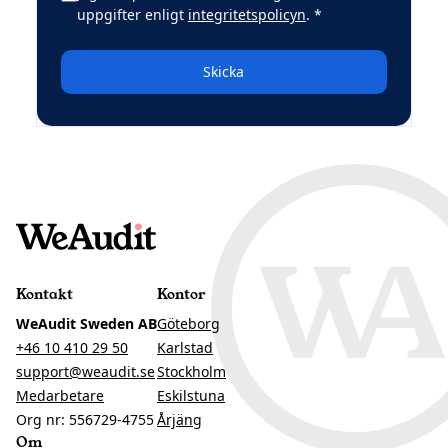
(obligatoriskt)
uppgifter enligt
integritetspolicyn
.
*
Skicka
Kontakt
Kontor
WeAudit Sweden AB
Göteborg
+46 10 410 29 50
Karlstad
support@weaudit.se
Stockholm
Medarbetare
Eskilstuna
Org nr: 556729-4755
Årjäng
Om