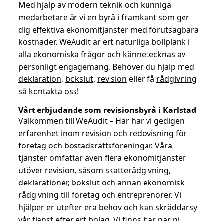
Med hjälp av modern teknik och kunniga
medarbetare är vi en byrå i framkant som ger
dig effektiva ekonomitjänster med förutsägbara
kostnader. WeAudit är ert naturliga bollplank i
alla ekonomiska frågor och kännetecknas av
personligt engagemang. Behöver du hjälp med
deklaration
,
bokslut
,
revision
eller få
rådgivning
så kontakta oss!
Vårt erbjudande som revisionsbyrå i Karlstad
Välkommen till WeAudit – Här har vi gedigen
erfarenhet inom revision och redovisning för
företag och
bostadsrättsföreningar
. Våra
tjänster omfattar även flera ekonomitjänster
utöver revision, såsom skatterådgivning,
deklarationer, bokslut och annan ekonomisk
rådgivning till företag och entreprenörer. Vi
hjälper er utefter era behov och kan skräddarsy
vår tjänst efter ert bolag. Vi finns här när ni