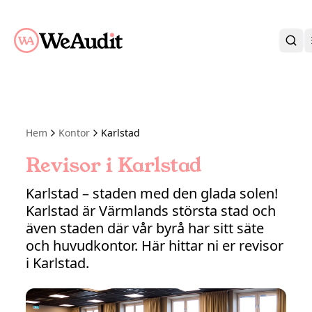
BLI KUND
KARRIÄR
OM OSS
Hem
Kontor
Karlstad
KONTAKT
KUNDPORTAL
Revisor i Karlstad
Karlstad – staden med den glada solen!
Karlstad är Värmlands största stad och
även staden där vår byrå har sitt säte
och huvudkontor. Här hittar ni er revisor
i Karlstad.