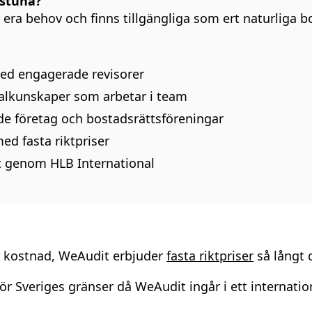
lstuna?
r era behov och finns tillgängliga som ert naturliga b
med engagerade revisorer
ialkunskaper som arbetar i team
de företag och bostadsrättsföreningar
d fasta riktpriser
ät genom HLB International
r kostnad, WeAudit erbjuder
fasta riktpriser
så långt d
ör Sveriges gränser då WeAudit ingår i ett internatio