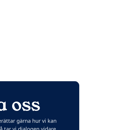
a oss
ättar gärna hur vi kan
 tar vi dialogen vidare.