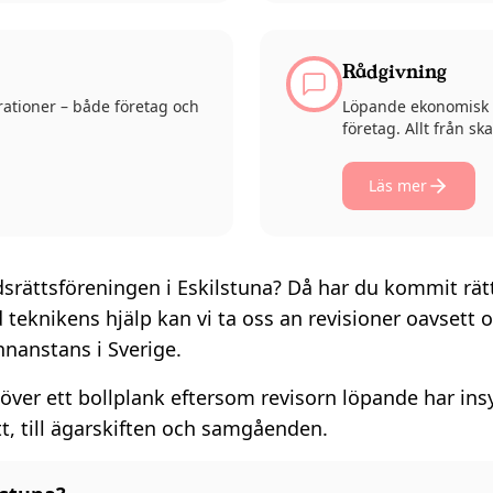
Rådgivning
rationer – både företag och
Löpande ekonomisk r
företag. Allt från s
Läs mer
dsrättsföreningen i Eskilstuna? Då har du kommit rät
teknikens hjälp kan vi ta oss an revisioner oavsett
nnanstans i Sverige.
över ett bollplank eftersom revisorn löpande har insy
tt, till ägarskiften och samgåenden.