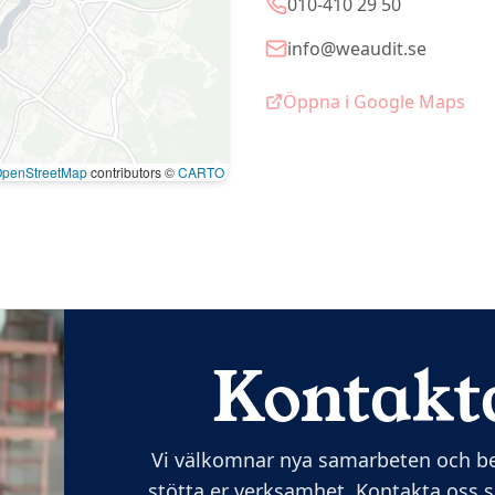
010-410 29 50
info@weaudit.se
Öppna i Google Maps
penStreetMap
contributors ©
CARTO
Kontakt
Vi välkomnar nya samarbeten och ber
stötta er verksamhet. Kontakta oss så