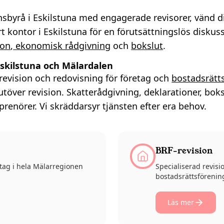
sbyrå i Eskilstuna med engagerade revisorer, vänd di
årt kontor i Eskilstuna för en förutsättningslös diskus
ion
,
ekonomisk rådgivning
och
bokslut
.
Eskilstuna och Mälardalen
revision och redovisning för företag och
bostadsrätt
utöver revision. Skatterådgivning, deklarationer, b
prenörer. Vi skräddarsyr tjänsten efter era behov.
BRF-revision
retag i hela Mälarregionen
Specialiserad revisi
bostadsrättsförening
Läs mer