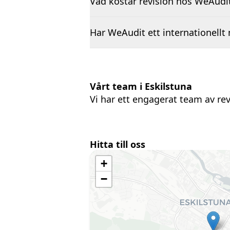
Vad kostar revision hos WeAudi
Har WeAudit ett internationellt
Vårt team i Eskilstuna
Vi har ett engagerat team av rev
Hitta till oss
+
−