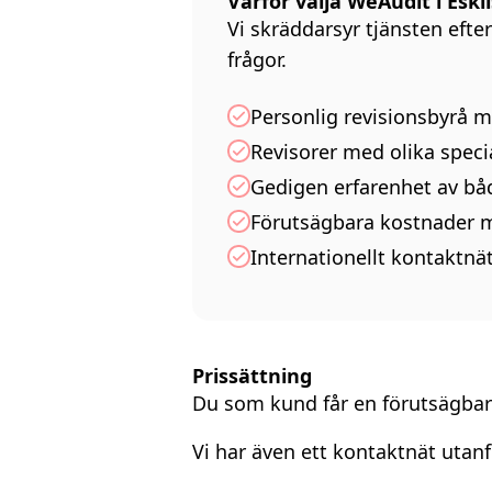
Varför välja WeAudit i Eski
Vi skräddarsyr tjänsten efte
frågor.
Personlig revisionsbyrå 
Revisorer med olika spec
Gedigen erfarenhet av bå
Förutsägbara kostnader me
Internationellt kontaktn
Prissättning
Du som kund får en förutsägba
Vi har även ett kontaktnät utanf