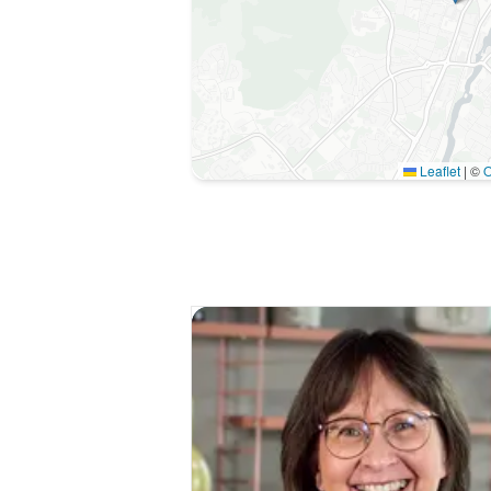
Leaflet
|
©
O