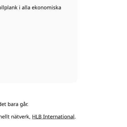
ollplank i alla ekonomiska
et bara går.
nellt nätverk,
HLB International
.