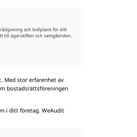
ådgivning och bollplank för ditt
katt till ägarskiften och samgåenden.
t. Med stor erfarenhet av
 om bostadsrättsföreningen
n i ditt företag. WeAudit