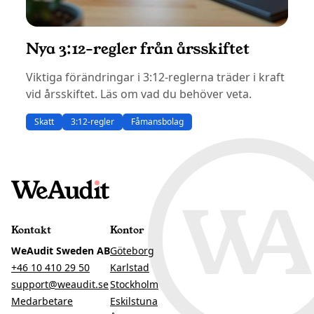
Nya 3:12-regler från årsskiftet
Viktiga förändringar i 3:12-reglerna träder i kraft
vid årsskiftet. Läs om vad du behöver veta.
Skatt
3:12-regler
Fåmansbolag
Kontakt
Kontor
WeAudit Sweden AB
Göteborg
+46 10 410 29 50
Karlstad
support@weaudit.se
Stockholm
Medarbetare
Eskilstuna