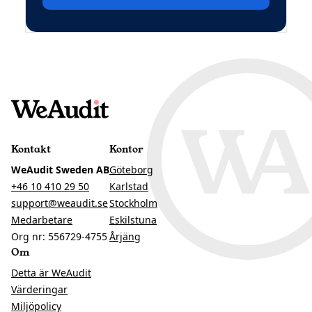
Kontakt
Kontor
WeAudit Sweden AB
Göteborg
+46 10 410 29 50
Karlstad
support@weaudit.se
Stockholm
Medarbetare
Eskilstuna
Org nr: 556729-4755
Årjäng
Om
Detta är WeAudit
Värderingar
Miljöpolicy