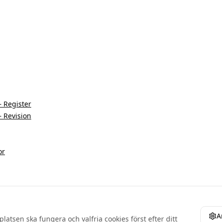
– Register
– Revision
or
A
atsen ska fungera och valfria cookies först efter ditt