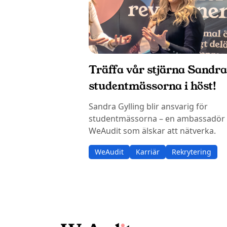
Träffa vår stjärna Sandra
studentmässorna i höst!
Sandra Gylling blir ansvarig för
studentmässorna – en ambassadör 
WeAudit som älskar att nätverka.
WeAudit
Karriär
Rekrytering