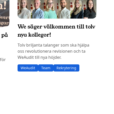
We säger välkommen till tolv
nya kollegor!
 på
Tolv briljanta talanger som ska hjälpa
oss revolutionera revisionen och ta
WeAudit till nya höjder.
för
WeAudit
Team
Rekrytering