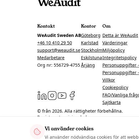
Kontakt
Kontor
Om
WeAudit Sweden AB
Göteborg
Detta är WeAudit
+46 10 410 29 50
Karlstad
Värderingar
support@weaudit.se
Stockholm
Miljöpolicy
Medarbetare
Eskilstuna
Integritetspolicy
Org nr: 556729-4755
Årjäng
Personuppgifter 
Personuppgifter 
Villkor
Cookiepolicy
FAQ/Vanliga fråg
Sajtkarta
© från
2026
. Alla rättigheter förbehållna.
Registrerat revisionsbolag.
Dokumentation
Cookie-inställningar
Vi använder cookies
Vi använder nödvändiga cookies för att webbpl