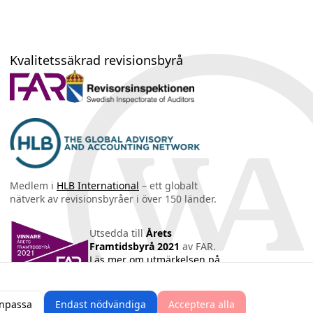
Kvalitetssäkrad revisionsbyrå
Medlem i
HLB International
– ett globalt
nätverk av revisionsbyråer i över 150 länder.
Utsedda till
Årets
Framtidsbyrå 2021
av FAR.
Läs mer om utmärkelsen på
far.se
.
npassa
Endast nödvändiga
Acceptera alla