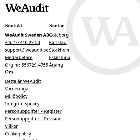
Kontakt
Kontor
WeAudit Sweden AB
Göteborg
+46 10 410 29 50
Karlstad
support@weaudit.se
Stockholm
Medarbetare
Eskilstuna
Org nr: 556729-4755
Årjäng
Om
Detta är WeAudit
Värderingar
Miljöpolicy
Integritetspolicy
Personuppgifter – Register
Personuppgifter – Revision
Villkor
Cookiepolicy