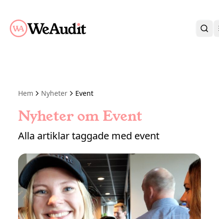
BLI KUND
KARRIÄR
OM OSS
Hem
Nyheter
Event
KONTAKT
KUNDPORTAL
Nyheter om Event
Alla artiklar taggade med event