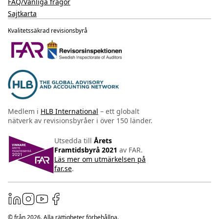
FAQ/Vanliga frågor
Sajtkarta
Kvalitetssäkrad revisionsbyrå
Medlem i
HLB International
– ett globalt
nätverk av revisionsbyråer i över 150 länder.
Utsedda till
Årets
Framtidsbyrå 2021
av FAR.
Läs mer om utmärkelsen på
far.se
.
© från
2026
. Alla rättigheter förbehållna.