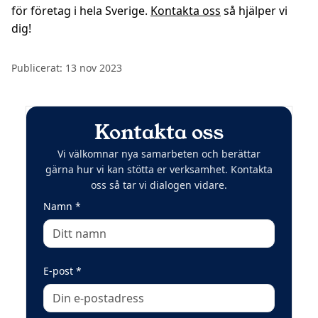
för företag i hela Sverige.
Kontakta oss
så hjälper vi
dig!
Publicerat:
13 nov 2023
Kontakta oss
Vi välkomnar nya samarbeten och berättar
gärna hur vi kan stötta er verksamhet. Kontakta
oss så tar vi dialogen vidare.
(obligatoriskt)
Namn
*
(obligatoriskt)
E-post
*