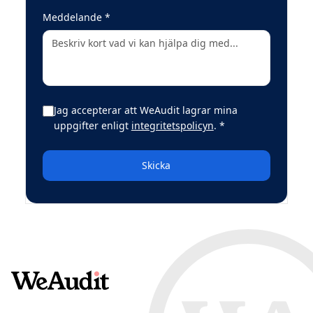
(obligatoriskt)
Meddelande
*
Jag accepterar att WeAudit lagrar mina
(obligatoriskt)
uppgifter enligt
integritetspolicyn
.
*
Skicka