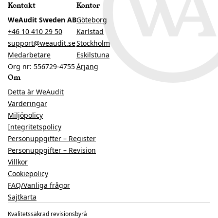
Kontakt
Kontor
WeAudit Sweden AB
Göteborg
+46 10 410 29 50
Karlstad
support@weaudit.se
Stockholm
Medarbetare
Eskilstuna
Org nr: 556729-4755
Årjäng
Om
Detta är WeAudit
Värderingar
Miljöpolicy
Integritetspolicy
Personuppgifter – Register
Personuppgifter – Revision
Villkor
Cookiepolicy
FAQ/Vanliga frågor
Sajtkarta
Kvalitetssäkrad revisionsbyrå