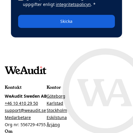
(obligatoriskt)
uppgifter enligt
integritetspolicyn
.
*
Skicka
Kontakt
Kontor
WeAudit Sweden AB
Göteborg
+46 10 410 29 50
Karlstad
support@weaudit.se
Stockholm
Medarbetare
Eskilstuna
Org nr: 556729-4755
Årjäng
Om