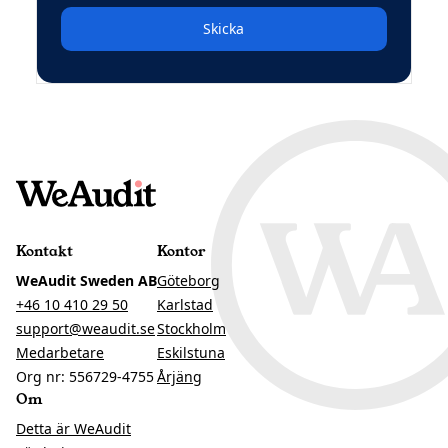
Skicka
Kontakt
Kontor
WeAudit Sweden AB
Göteborg
+46 10 410 29 50
Karlstad
support@weaudit.se
Stockholm
Medarbetare
Eskilstuna
Org nr: 556729-4755
Årjäng
Om
Detta är WeAudit