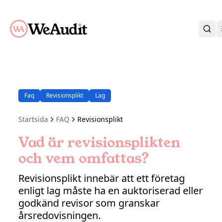
BLI KUND
KARRIÄR
OM OSS
Faq
Revisionsplikt
Lag
KONTAKT
KUNDPORTAL
Startsida
FAQ
Revisionsplikt
Vad är revisionsplikten
och vem omfattas?
Revisionsplikt innebär att ett företag
enligt lag måste ha en auktoriserad eller
godkänd revisor som granskar
årsredovisningen.