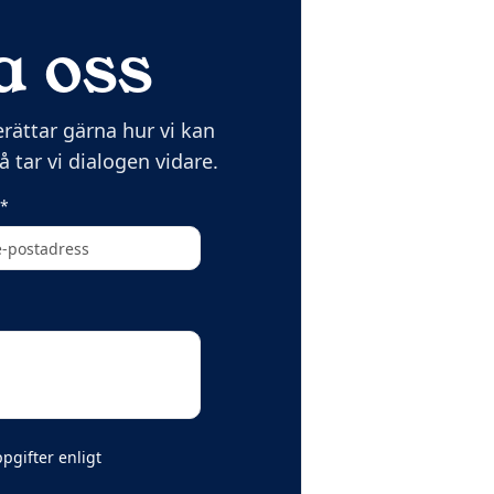
a oss
ättar gärna hur vi kan
 tar vi dialogen vidare.
(obligatoriskt)
*
pgifter enligt