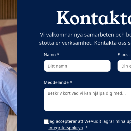
Kontakt
Vi välkomnar nya samarbeten och ber
stötta er verksamhet. Kontakta oss så
(obligatoriskt)
Namn
*
E-post
(obligatoriskt)
Meddelande
*
Jag accepterar att WeAudit lagrar mina up
(obligatoriskt)
integritetspolicyn
.
*