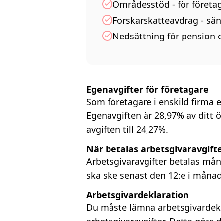
Områdesstöd - för företag
Forskarskatteavdrag - sänk
Nedsättning för pension o
Egenavgifter för företagare
Som företagare i enskild firma el
Egenavgiften är 28,97% av ditt ö
avgiften till 24,27%.
När betalas arbetsgivaravgift
Arbetsgivaravgifter betalas mån
ska ske senast den 12:e i måna
Arbetsgivardeklaration
Du måste lämna arbetsgivardekl