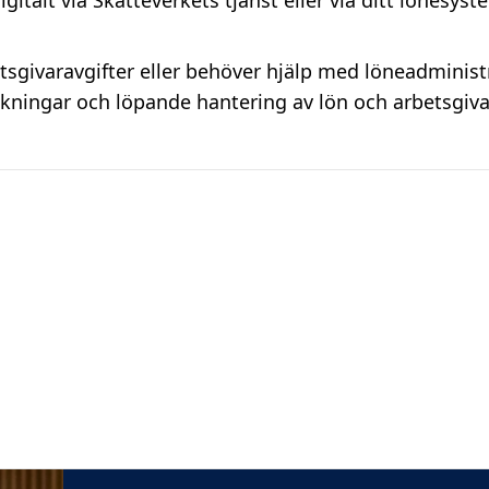
igitalt via Skatteverkets tjänst eller via ditt lönesyst
tsgivaravgifter eller behöver hjälp med löneadminis
äkningar och löpande hantering av lön och arbetsgivar