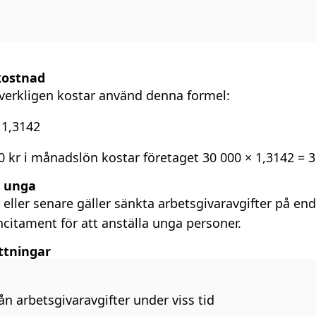
kostnad
d verkligen kostar använd denna formel:
 1,3142
 kr i månadslön kostar företaget 30 000 × 1,3142 = 
r unga
 eller senare gäller sänkta arbetsgivaravgifter på en
ncitament för att anställa unga personer.
ttningar
rån arbetsgivaravgifter under viss tid