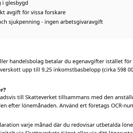
 i glesbygd
t avgift för vissa forskare
ch sjukpenning - ingen arbetsgivaravgift
ler handelsbolag betalar du egenavgifter istället för 
verskott upp till 9,25 inkomstbasbelopp (cirka 598 00
er?
adsvis till Skatteverket tillsammans med den anställ
den efter lönemånaden. Använd ert företags OCR-num
aration varje månad där du redovisar utbetalda lön