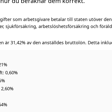
g hur du beräknar dem korrekt.
gifter som arbetsgivare betalar till staten utöver den
r, sjukförsäkring, arbetslöshetsförsäkring och föräld
en är
31,42%
av den anställdes bruttolön. Detta inklu
,21%
ft: 0,60%
55%
: 2,60%
,64%