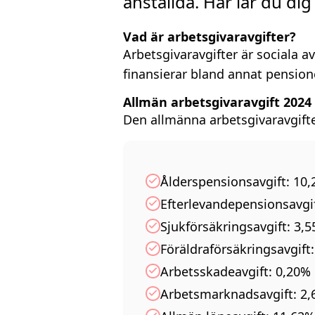
anställda. Här lär du di
Vad är arbetsgivaravgifter?
Arbetsgivaravgifter är sociala av
finansierar bland annat pensione
Allmän arbetsgivaravgift 2024
Den allmänna arbetsgivaravgift
Ålderspensionsavgift: 10
Efterlevandepensionsavgi
Sjukförsäkringsavgift: 3,
Föräldraförsäkringsavgift
Arbetsskadeavgift: 0,20%
Arbetsmarknadsavgift: 2