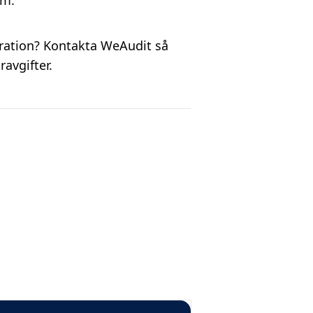
em.
tration? Kontakta WeAudit så
avgifter.