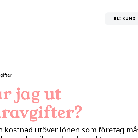
BLI KUND
gifter
r jag ut
ravgifter?
en kostnad utöver lönen som företag mås