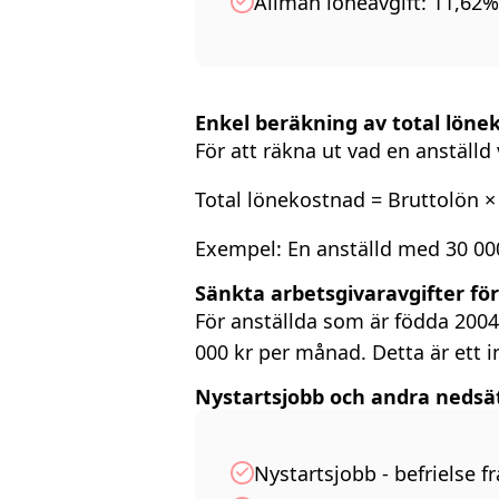
Allmän löneavgift: 11,62%
Enkel beräkning av total löne
För att räkna ut vad en anställ
Total lönekostnad = Bruttolön ×
Exempel: En anställd med 30 000
Sänkta arbetsgivaravgifter fö
För anställda som är födda 2004
000 kr per månad. Detta är ett i
Nystartsjobb och andra nedsä
Nystartsjobb - befrielse f