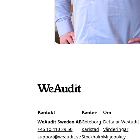
Kontakt
Kontor
Om
WeAudit Sweden AB
Göteborg
Detta är WeAudit
+46 10 410 29 50
Karlstad
Värderingar
support@weaudit.se
Stockholm
Miljöpolicy