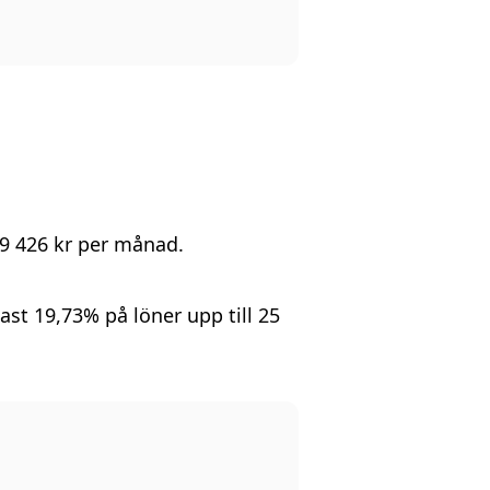
39 426 kr per månad.
dast
19,73%
på löner upp till 25