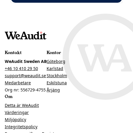
Kontakt
Kontor
WeAudit Sweden AB
Göteborg
+46 10 410 29 50
Karlstad
support@weaudit.se
Stockholm
Medarbetare
Eskilstuna
Org nr: 556729-4755
Årjäng
Om
Detta är WeAudit
Värderingar
Miljöpolicy
Integritetspolicy