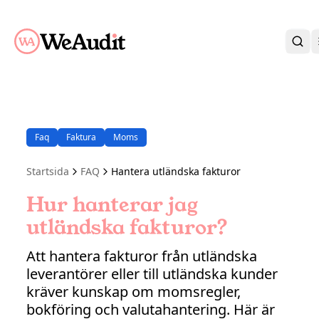
BLI KUND
KARRIÄR
OM OSS
Faq
Faktura
Moms
KONTAKT
KUNDPORTAL
Startsida
FAQ
Hantera utländska fakturor
Hur hanterar jag
utländska fakturor?
Att hantera fakturor från utländska
leverantörer eller till utländska kunder
kräver kunskap om momsregler,
bokföring och valutahantering. Här är