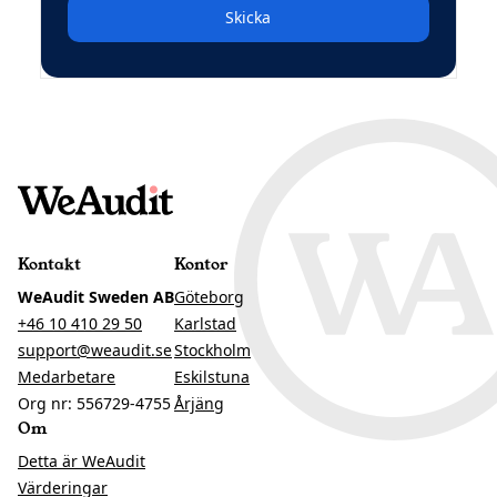
Skicka
Kontakt
Kontor
WeAudit Sweden AB
Göteborg
+46 10 410 29 50
Karlstad
support@weaudit.se
Stockholm
Medarbetare
Eskilstuna
Org nr: 556729-4755
Årjäng
Om
Detta är WeAudit
Värderingar