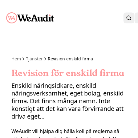
BLI KUND
KARRIÄR
OM OSS
Hem
Tjänster
Revision enskild firma
KONTAKT
KUNDPORTAL
Revision för enskild firma
Enskild näringsidkare, enskild
näringsverksamhet, eget bolag, enskild
firma. Det finns många namn. Inte
konstigt att det kan vara förvirrande att
driva eget…
WeAudit vill hjälpa dig hålla koll på reglerna så