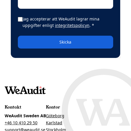
Jag accepterar att WeAudit lagrar mina
(obligatoriskt)
uppgifter enligt
integritetspolicyn
.
*
Skicka
Kontakt
Kontor
WeAudit Sweden AB
Göteborg
+46 10 410 29 50
Karlstad
support@weaudit.se
Stockholm