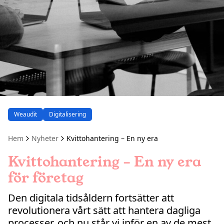
Weaudit
Digitalisering
Hem
Nyheter
Kvittohantering – En ny era
Kvittohantering – En ny era
för företag
Den digitala tidsåldern fortsätter att
revolutionera vårt sätt att hantera dagliga
processer, och nu står vi inför en av de mest