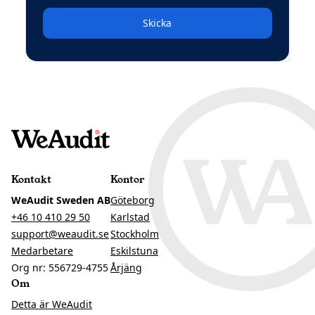
Skicka
Kontakt
Kontor
WeAudit Sweden AB
Göteborg
+46 10 410 29 50
Karlstad
support@weaudit.se
Stockholm
Medarbetare
Eskilstuna
Org nr: 556729-4755
Årjäng
Om
Detta är WeAudit