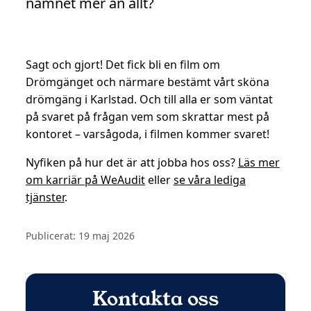
namnet mer än allt?
För att spela upp videon behöver du godkänna
funktionella cookies från Vimeo.
Hantera cookie-inställningar
Sagt och gjort! Det fick bli en film om
Drömgänget och närmare bestämt vårt sköna
drömgäng i Karlstad. Och till alla er som väntat
på svaret på frågan vem som skrattar mest på
kontoret – varsågoda, i filmen kommer svaret!
Nyfiken på hur det är att jobba hos oss?
Läs mer
om karriär på WeAudit
eller
se våra lediga
tjänster
.
Publicerat:
19 maj 2026
Kontakta oss