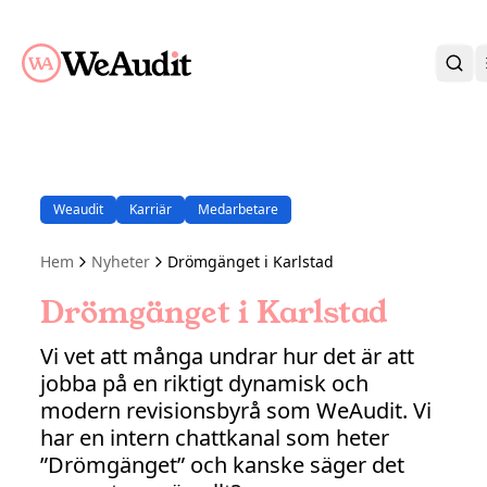
BLI KUND
KARRIÄR
OM OSS
Weaudit
Karriär
Medarbetare
KONTAKT
KUNDPORTAL
Hem
Nyheter
Drömgänget i Karlstad
Drömgänget i Karlstad
Vi vet att många undrar hur det är att
jobba på en riktigt dynamisk och
modern revisionsbyrå som WeAudit. Vi
har en intern chattkanal som heter
”Drömgänget” och kanske säger det