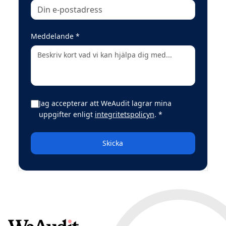
(obligatoriskt)
Meddelande
*
Jag accepterar att WeAudit lagrar mina
(obligatoriskt)
uppgifter enligt
integritetspolicyn
.
*
Skicka