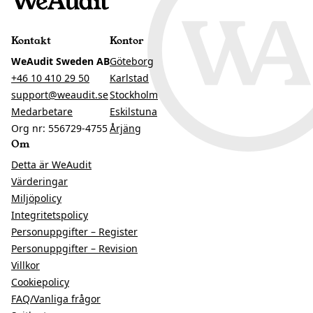
Kontakt
Kontor
WeAudit Sweden AB
Göteborg
+46 10 410 29 50
Karlstad
support@weaudit.se
Stockholm
Medarbetare
Eskilstuna
Org nr: 556729-4755
Årjäng
Om
Detta är WeAudit
Värderingar
Miljöpolicy
Integritetspolicy
Personuppgifter – Register
Personuppgifter – Revision
Villkor
Cookiepolicy
FAQ/Vanliga frågor