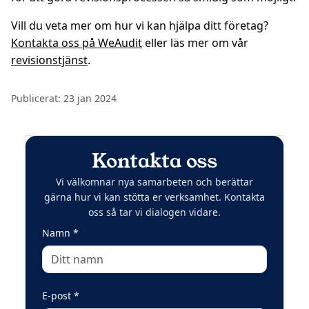
Vill du veta mer om hur vi kan hjälpa ditt företag?
Kontakta oss på WeAudit
eller läs mer om vår
revisionstjänst
.
Publicerat:
23 jan 2024
Kontakta oss
Vi välkomnar nya samarbeten och berättar
gärna hur vi kan stötta er verksamhet. Kontakta
oss så tar vi dialogen vidare.
(obligatoriskt)
Namn
*
(obligatoriskt)
E-post
*