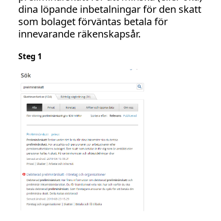
dina löpande inbetalningar för den skatt
som bolaget förväntas betala för
innevarande räkenskapsår.
Steg 1