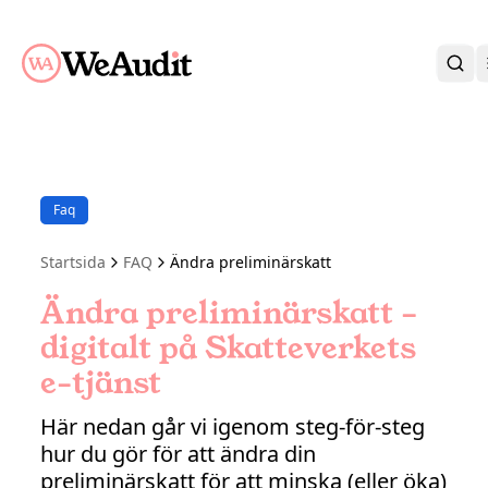
BLI KUND
KARRIÄR
OM OSS
Faq
KONTAKT
KUNDPORTAL
Startsida
FAQ
Ändra preliminärskatt
Ändra preliminärskatt –
digitalt på Skatteverkets
e-tjänst
Här nedan går vi igenom steg-för-steg
hur du gör för att ändra din
preliminärskatt för att minska (eller öka)