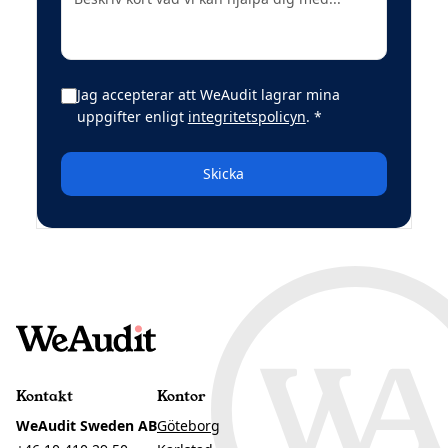
Jag accepterar att WeAudit lagrar mina
(obligatoriskt)
uppgifter enligt
integritetspolicyn
.
*
Skicka
Kontakt
Kontor
WeAudit Sweden AB
Göteborg