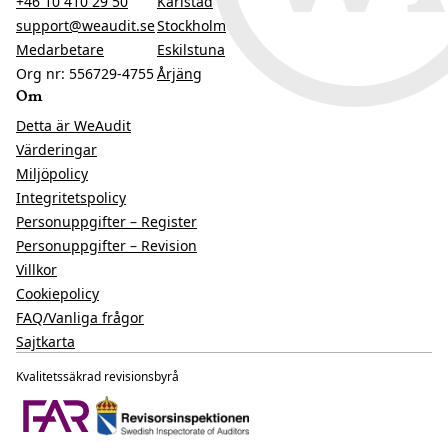
+46 10 410 29 50
Karlstad
support@weaudit.se
Stockholm
Medarbetare
Eskilstuna
Org nr: 556729-4755
Årjäng
Om
Detta är WeAudit
Värderingar
Miljöpolicy
Integritetspolicy
Personuppgifter – Register
Personuppgifter – Revision
Villkor
Cookiepolicy
FAQ/Vanliga frågor
Sajtkarta
Kvalitetssäkrad revisionsbyrå